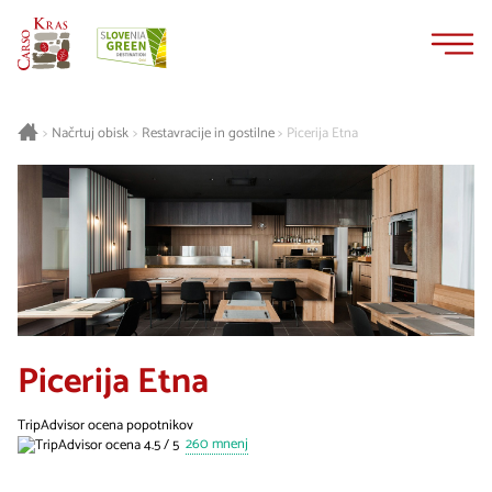
Na
Navigacija
vsebino
Načrtuj obisk
Restavracije in gostilne
Picerija Etna
>
>
>
Picerija Etna
TripAdvisor ocena popotnikov
260 mnenj