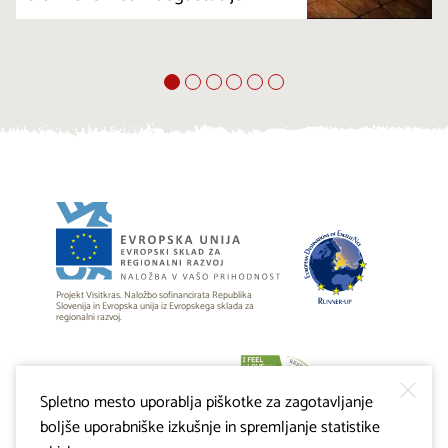
Projekt Visitkras. Naložbo sofinancirata Republika
Slovenija in Evropska unija iz Evropskega sklada za
regionalni razvoj.
Spletno mesto uporablja piškotke za zagotavljanje
boljše uporabniške izkušnje in spremljanje statistike