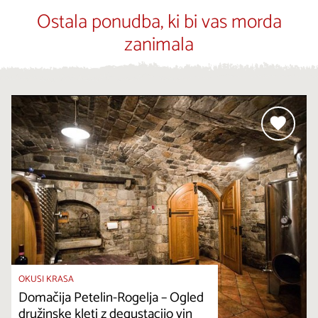
Ostala ponudba, ki bi vas morda
zanimala
OKUSI KRASA
Domačija Petelin-Rogelja – Ogled
družinske kleti z degustacijo vin