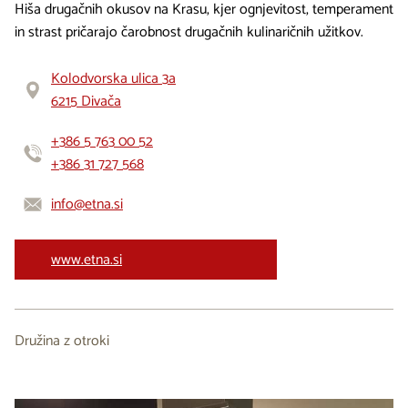
Hiša drugačnih okusov na Krasu, kjer ognjevitost, temperament
in strast pričarajo čarobnost drugačnih kulinaričnih užitkov.
Kolodvorska ulica 3a
6215 Divača
+386 5 763 00 52
+386 31 727 568
info@etna.si
www.etna.si
Družina z otroki