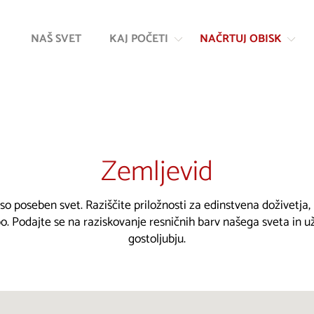
Na
Navigacija
vsebino
NAŠ SVET
KAJ POČETI
NAČRTUJ OBISK
Zemljevid
 so poseben svet. Raziščite priložnosti za edinstvena doživetja
. Podajte se na raziskovanje resničnih barv našega sveta in u
gostoljubju.