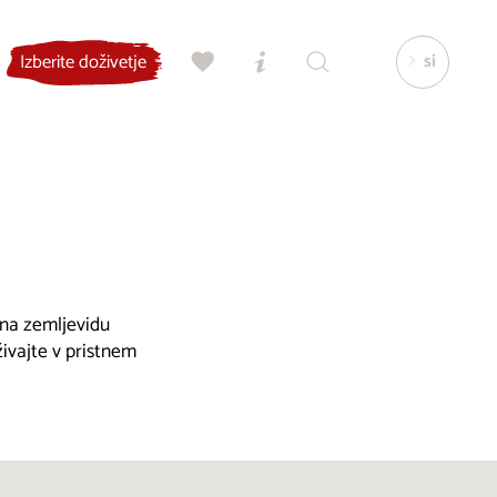
si
Izberite doživetje
, na zemljevidu
živajte v pristnem