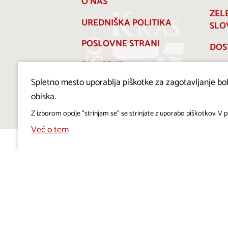
O NAS
ZEL
UREDNIŠKA POLITIKA
SLO
POSLOVNE STRANI
DOS
ZA MEDIJE
Spletno mesto uporablja piškotke za zagotavljanje bolj
PRAVILNIK O PIŠKOTKIH
obiska.
Z izborom opcije "strinjam se" se strinjate z uporabo piškotkov. V pr
Več o tem
Projekt Visitkras. Naložbo sofinancirata Republika
Slovenija in Evropska unija iz Evropskega sklada za
regionalni razvoj.