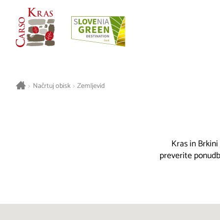
>
Načrtuj obisk
>
Zemljevid
Kras in Brkini
preverite ponudbo