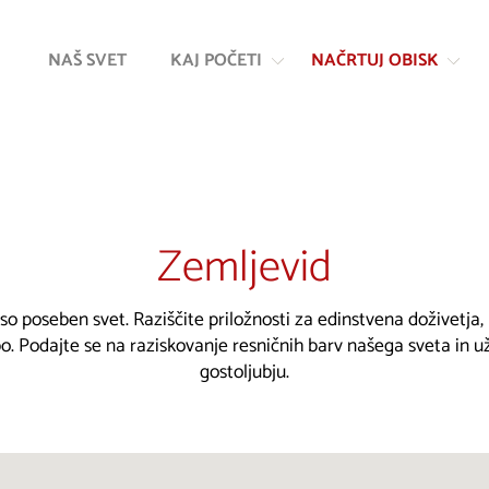
Na
Navigacija
vsebino
NAŠ SVET
KAJ POČETI
NAČRTUJ OBISK
Zemljevid
 so poseben svet. Raziščite priložnosti za edinstvena doživetja
. Podajte se na raziskovanje resničnih barv našega sveta in u
gostoljubju.