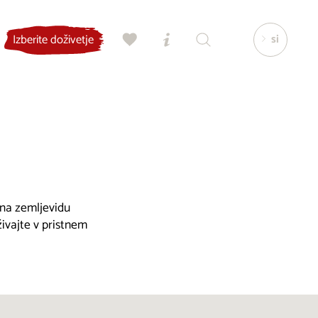
si
Izberite doživetje
, na zemljevidu
živajte v pristnem