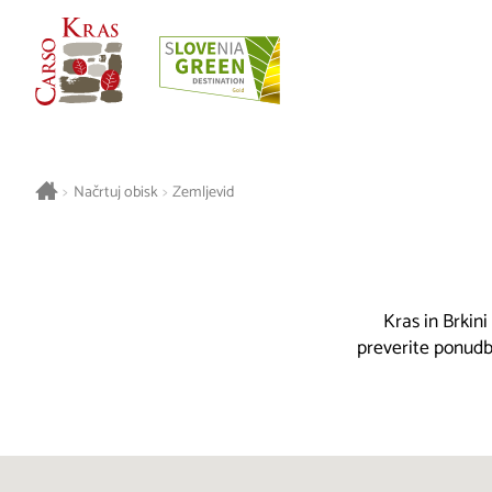
>
Načrtuj obisk
>
Zemljevid
Kras in Brkini
preverite ponudbo