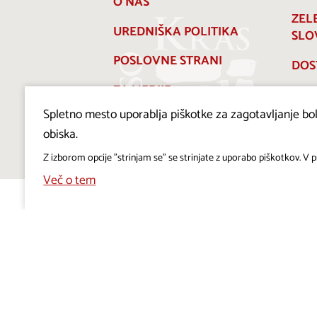
O NAS
ZEL
UREDNIŠKA POLITIKA
SLO
POSLOVNE STRANI
DOS
ZA MEDIJE
Spletno mesto uporablja piškotke za zagotavljanje bolj
PRAVILNIK O PIŠKOTKIH
obiska.
Z izborom opcije "strinjam se" se strinjate z uporabo piškotkov. V pr
Več o tem
Projekt Visitkras. Naložbo sofinancirata Republika
Slovenija in Evropska unija iz Evropskega sklada za
regionalni razvoj.