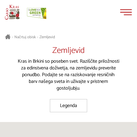
Na
Navigacija
vsebino
Načrtuj obisk
Zemljevid
>
>
Zemljevid
Kras in Brkini so poseben svet. Raziščite priložnosti
za edinstvena doživetja, na zemljevidu preverite
ponudbo. Podajte se na raziskovanje resničnih
barv našega sveta in uživajte v pristnem
gostoljubju.
Legenda