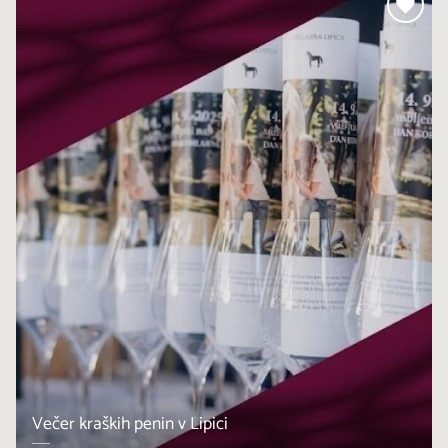
Večer kraških penin v Lipici