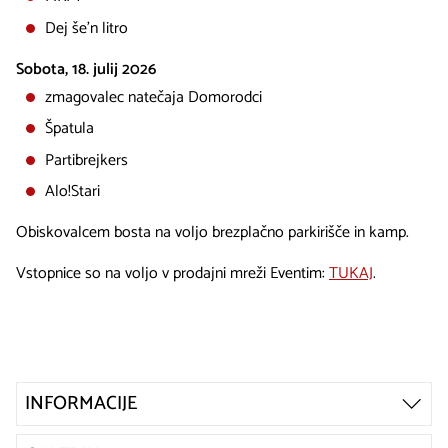
Dej še’n litro
Sobota, 18. julij 2026
zmagovalec natečaja Domorodci
Špatula
Partibrejkers
Alo!Stari
Obiskovalcem bosta na voljo brezplačno parkirišče in kamp.
Vstopnice so na voljo v prodajni mreži Eventim:
TUKAJ
.
INFORMACIJE