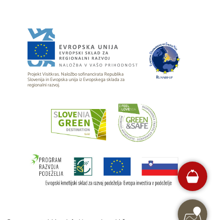
Projekt Visitkras. Naložbo sofinancirata Republika
Slovenija in Evropska unija iz Evropskega sklada za
regionalni razvoj.