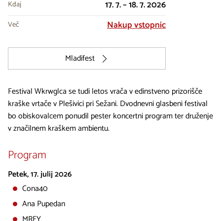
17. 7. – 18. 7. 2026
Kdaj
Nakup vstopnic
Več
Mladifest
Festival Wkrwglca se tudi letos vrača v edinstveno prizorišče
kraške vrtače v Plešivici pri Sežani. Dvodnevni glasbeni festival
bo obiskovalcem ponudil pester koncertni program ter druženje
v značilnem kraškem ambientu.
Program
Petek, 17. julij 2026
Cona40
Ana Pupedan
MRFY