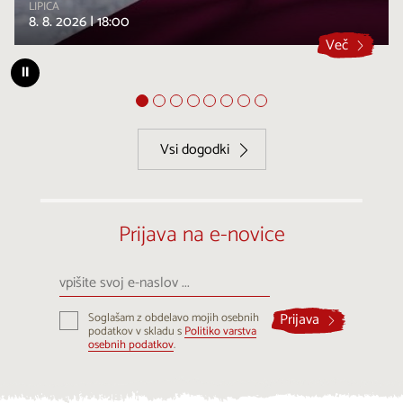
LIPICA
8. 8. 2026 |
18:00
Več
⏸
Vsi dogodki
Prijava na e-novice
vpišite
svoj
e-
Prijava
Soglašam z obdelavo mojih osebnih
naslov
podatkov v skladu s
Politiko varstva
...
osebnih podatkov
.