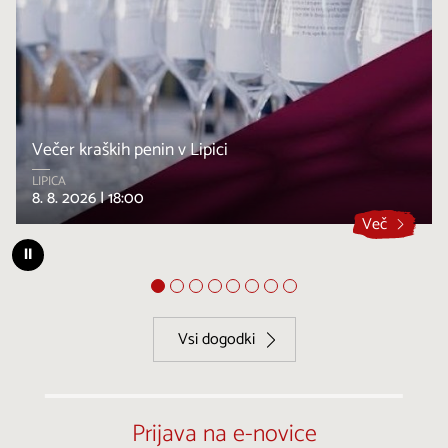
Večer kraških penin v Lipici
LIPICA
8. 8. 2026 |
18:00
Več
⏸
Vsi dogodki
Prijava na e-novice