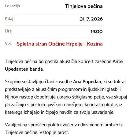
Tinjelova pečina
Lokacija
31. 7. 2026
Kdaj
19:00
Ura
Spletna stran Občine Hrpelje - Kozina
Več
Tinjelova pečina bo gostila akustični koncert zasedbe
Ante
Upedanten banda
.
Skupino sestavljajo člani zasedbe
Ana Pupedan
, ki se tokrat
predstavljajo z akustičnim programom in ljudskimi glasbili.
Njihov nastop dopolnjuje ubrano štiriglasno petje, vse skupaj
pa začinijo s pristnim pivškim narečjem, ki odraža okolje, iz
katerega izhajajo in črpajo navdih za svoje ustvarjanje.
Vabljeni na sproščen poletni večer v edinstvenem ambientu
Tinjelove pečine. Vstop je prost.