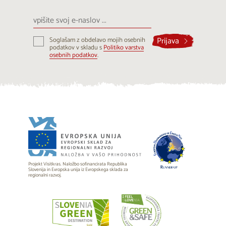
vpišite
svoj
e-
Prijava
Soglašam z obdelavo mojih osebnih
naslov
podatkov v skladu s
Politiko varstva
...
osebnih podatkov
.
Projekt Visitkras. Naložbo sofinancirata Republika
Slovenija in Evropska unija iz Evropskega sklada za
regionalni razvoj.