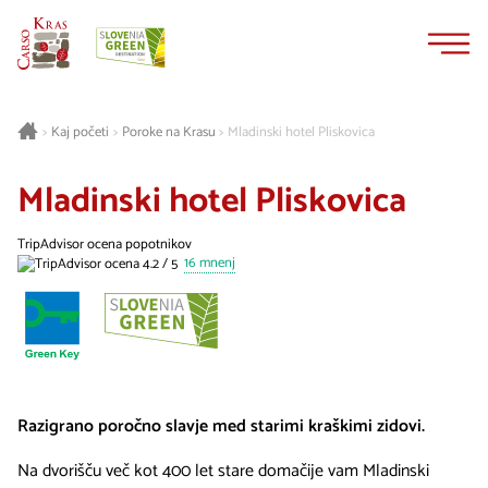
Na
Navigacija
vsebino
Kaj početi
Poroke na Krasu
Mladinski hotel Pliskovica
>
>
>
Mladinski hotel Pliskovica
TripAdvisor ocena popotnikov
16 mnenj
Razigrano poročno slavje med starimi kraškimi zidovi.
Na dvorišču več kot 400 let stare domačije vam Mladinski