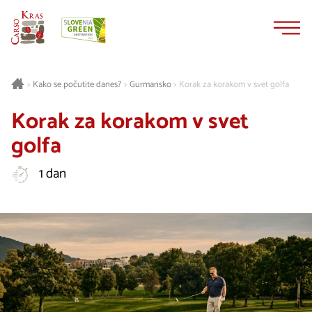
Na
Navigacija
vsebino
Gurmansko
Korak za korakom v svet golfa
>
Kako se počutite danes?
>
>
Korak za korakom v svet
golfa
1 dan