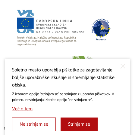
Projekt Visitkras. Naložbo sofinancirata Republika
Slovenija in Evropska unija iz Evropskega sklada za
regionalni razvoj.
Spletno mesto uporablja piškotke za zagotavljanje
boljše uporabniške izkušnje in spremljanje statistike
obiska.
Z izborom opcije "strinjam se" se strinjate z uporabo piškotkov. V
primeru nestrinjanja izberite opcijo "ne strinjam se".
Več o tem
Ne strinjam se
Strinjam se
© 2019 - 2026 visitkras.info. Vse pravice pridržane.