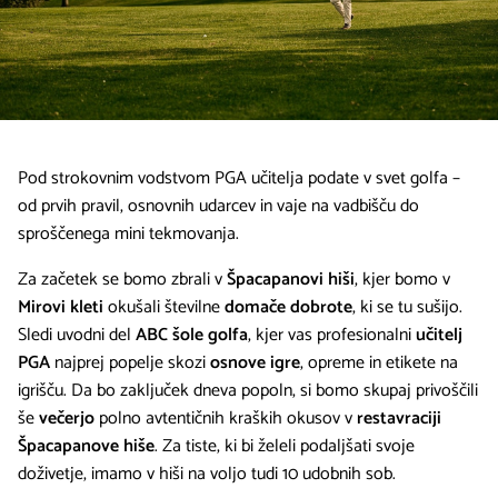
Pod strokovnim vodstvom PGA učitelja podate v svet golfa –
od prvih pravil, osnovnih udarcev in vaje na vadbišču do
sproščenega mini tekmovanja.
Za začetek se bomo zbrali v
Špacapanovi hiši
, kjer bomo v
Mirovi kleti
okušali številne
domače dobrote
, ki se tu sušijo.
Sledi uvodni del
ABC šole golfa
, kjer vas profesionalni
učitelj
PGA
najprej popelje skozi
osnove igre
, opreme in etikete na
igrišču. Da bo zaključek dneva popoln, si bomo skupaj privoščili
še
večerjo
polno avtentičnih kraških okusov v
restavraciji
Špacapanove hiše
. Za tiste, ki bi želeli podaljšati svoje
doživetje, imamo v hiši na voljo tudi 10 udobnih sob.