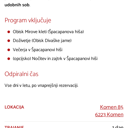
udobnih sob
.
Program vključuje
Obisk Mirove kleti (Špacapanova hiša)
Doživetje (Obisk Divaške jame)
Večerja v Špacapanovi hiši
(opcijsko) Nočitev in zajtrk v Špacapanovi hiši
Odpiralni čas
Vse dni v letu, po vnaprejšnji rezervaciji.
Komen 85
LOKACIJA
6223 Komen
1 dan
TRAJANJE