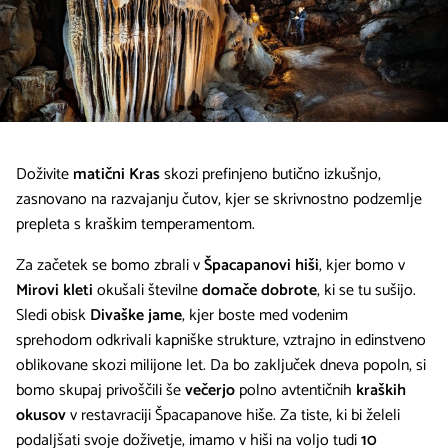
Doživite
matični Kras
skozi prefinjeno butično izkušnjo,
zasnovano na razvajanju čutov, kjer se skrivnostno podzemlje
prepleta s kraškim temperamentom.
Za začetek se bomo zbrali v
Špacapanovi hiši
, kjer bomo v
Mirovi kleti
okušali številne
domače dobrote
, ki se tu sušijo.
Sledi obisk
Divaške jame
, kjer boste med vodenim
sprehodom odkrivali kapniške strukture, vztrajno in edinstveno
oblikovane skozi milijone let. Da bo zaključek dneva popoln, si
bomo skupaj privoščili še
večerjo
polno avtentičnih
kraških
okusov
v restavraciji Špacapanove hiše. Za tiste, ki bi želeli
podaljšati svoje doživetje, imamo v hiši na voljo tudi
10