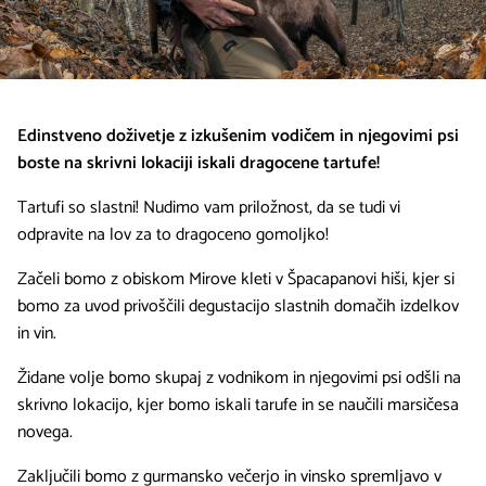
Edinstveno doživetje z izkušenim vodičem in njegovimi psi
boste na skrivni lokaciji iskali dragocene tartufe!
Tartufi so slastni! Nudimo vam priložnost, da se tudi vi
odpravite na lov za to dragoceno gomoljko!
Začeli bomo z obiskom Mirove kleti v Špacapanovi hiši, kjer si
bomo za uvod privoščili degustacijo slastnih domačih izdelkov
in vin.
Židane volje bomo skupaj z vodnikom in njegovimi psi odšli na
skrivno lokacijo, kjer bomo iskali tarufe in se naučili marsičesa
novega.
Zaključili bomo z gurmansko večerjo in vinsko spremljavo v