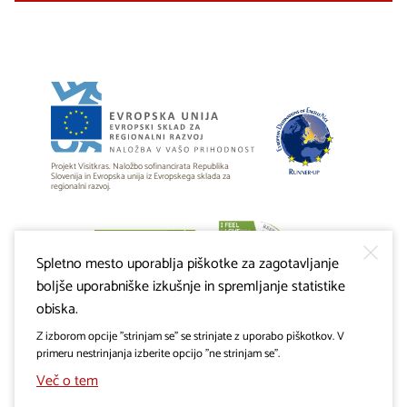
Projekt Visitkras. Naložbo sofinancirata Republika
Slovenija in Evropska unija iz Evropskega sklada za
regionalni razvoj.
Spletno mesto uporablja piškotke za zagotavljanje
boljše uporabniške izkušnje in spremljanje statistike
obiska.
Z izborom opcije "strinjam se" se strinjate z uporabo piškotkov. V
primeru nestrinjanja izberite opcijo "ne strinjam se".
Več o tem