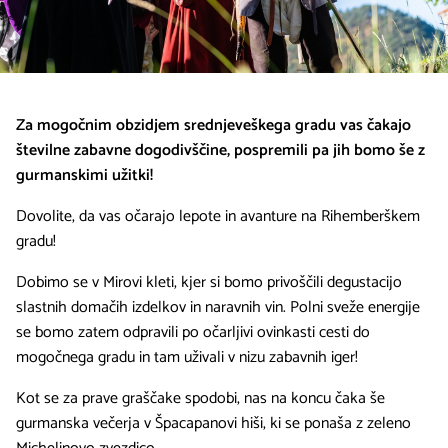
Za mogočnim obzidjem srednjeveškega gradu vas čakajo
številne zabavne dogodivščine, pospremili pa jih bomo še z
gurmanskimi užitki!
Dovolite, da vas očarajo lepote in avanture na Rihemberškem
gradu!
Dobimo se v Mirovi kleti, kjer si bomo privoščili degustacijo
slastnih domačih izdelkov in naravnih vin. Polni sveže energije
se bomo zatem odpravili po očarljivi ovinkasti cesti do
mogočnega gradu in tam uživali v nizu zabavnih iger!
Kot se za prave graščake spodobi, nas na koncu čaka še
gurmanska večerja v Špacapanovi hiši, ki se ponaša z zeleno