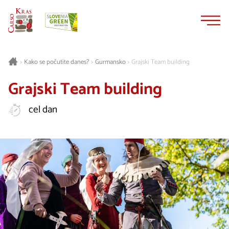
Na
Navigacija
vsebino
Gurmansko
Grajski Team building
>
Kako se počutite danes?
>
>
Grajski Team building
cel dan