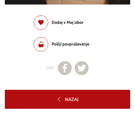
Dodaj v Moj izbor
Pošlji povpraševanje
Deli
NAZAJ