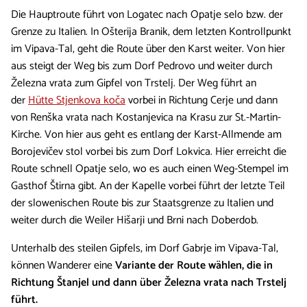
Die Hauptroute führt von Logatec nach Opatje selo bzw. der
Grenze zu Italien. In Ošterija Branik, dem letzten Kontrollpunkt
im Vipava-Tal, geht die Route über den Karst weiter. Von hier
aus steigt der Weg bis zum Dorf Pedrovo und weiter durch
Železna vrata zum Gipfel von Trstelj. Der Weg führt an
der
Hütte Stjenkova koča
vorbei in Richtung Cerje und dann
von Renška vrata nach Kostanjevica na Krasu zur St.-Martin-
Kirche. Von hier aus geht es entlang der Karst-Allmende am
Borojevičev stol vorbei bis zum Dorf Lokvica. Hier erreicht die
Route schnell Opatje selo, wo es auch einen Weg-Stempel im
Gasthof Štirna gibt. An der Kapelle vorbei führt der letzte Teil
der slowenischen Route bis zur Staatsgrenze zu Italien und
weiter durch die Weiler Hišarji und Brni nach Doberdob.
Unterhalb des steilen Gipfels, im Dorf Gabrje im Vipava-Tal,
können Wanderer eine
Variante der Route wählen, die in
Richtung Štanjel und dann über Železna vrata nach Trstelj
führt.