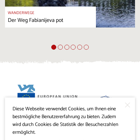
WANDERWEGE
Der Weg Fabianijeva pot
Diese Webseite verwendet Cookies, um Ihnen eine
Projekt Visitkras. Die Investition wird von der Republik
bestmögliche Benutzererfahrung zu bieten. Zudem
Slowenien und von der Europäischen Union aus dem
Europäischen Fonds für regionale Entwicklung
wird durch Cookies die Statistik der Besucherzahlen
mitfinanziert.
ermöglicht.