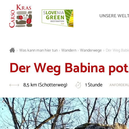
UNSERE WEL
>
Was kann man hier tun
>
Wandern
>
Wanderwege
>
Der Weg Babi
Der Weg Babina pot
8,5 km (Schotterweg)
1 Stunde
ANFORDER