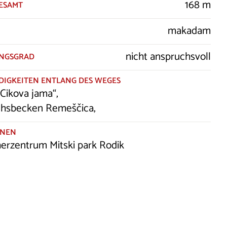
168 m
GESAMT
makadam
nicht anspruchsvoll
NGSGRAD
IGKEITEN ENTLANG DES WEGES
Cikova jama“,
chsbecken Remeščica,
ONEN
erzentrum Mitski park Rodik