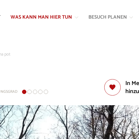
Zum
Zur
Inhalt
Navigation
T
WAS KANN MAN HIER TUN
BESUCH PLANEN
springen
springen
na pot
In M
hinz
UNGSGRAD