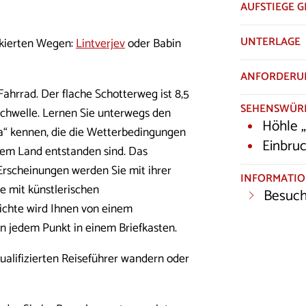
AUFSTIEGE 
UNTERLAGE
rkierten Wegen:
Lintverjev
oder Babin
ANFORDERU
hrrad. Der flache Schotterweg ist 8,5
SEHENSWÜRD
schwelle. Lernen Sie unterwegs den
Höhle „
a“ kennen, die die Wetterbedingungen
Einbru
erem Land entstanden sind. Das
rscheinungen werden Sie mit ihrer
INFORMATI
e mit künstlerischen
Besuch
ichte wird Ihnen von einem
 an jedem Punkt in einem Briefkasten.
alifizierten Reiseführer wandern oder