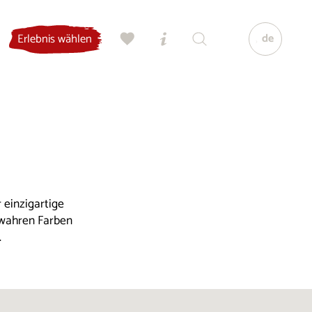
de
Erlebnis wählen
 einzigartige
 wahren Farben
.