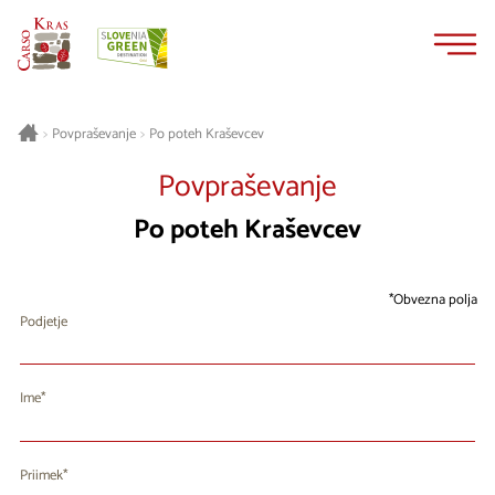
Na
Navigacija
vsebino
Po poteh Kraševcev
>
Povpraševanje
>
Povpraševanje
Po poteh Kraševcev
Obvezna polja
Podjetje
Ime
Priimek