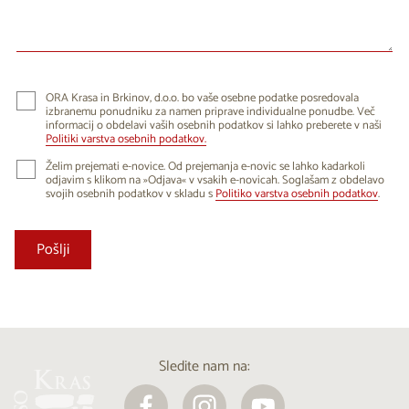
24
25
26
27
28
29
30
31
1
2
3
4
5
6
ORA Krasa in Brkinov, d.o.o. bo vaše osebne podatke posredovala
izbranemu ponudniku za namen priprave individualne ponudbe. Več
informacij o obdelavi vaših osebnih podatkov si lahko preberete v naši
Politiki varstva osebnih podatkov.
Želim prejemati e-novice. Od prejemanja e-novic se lahko kadarkoli
odjavim s klikom na »Odjava« v vsakih e-novicah. Soglašam z obdelavo
svojih osebnih podatkov v skladu s
Politiko varstva osebnih podatkov
.
Sledite nam na: