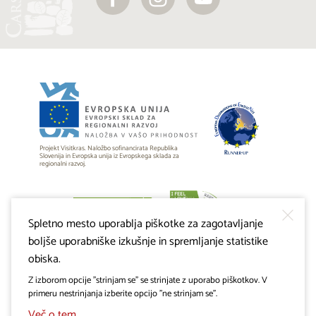
Projekt Visitkras. Naložbo sofinancirata Republika
Slovenija in Evropska unija iz Evropskega sklada za
regionalni razvoj.
Spletno mesto uporablja piškotke za zagotavljanje
boljše uporabniške izkušnje in spremljanje statistike
obiska.
Z izborom opcije "strinjam se" se strinjate z uporabo piškotkov. V
primeru nestrinjanja izberite opcijo "ne strinjam se".
Več o tem