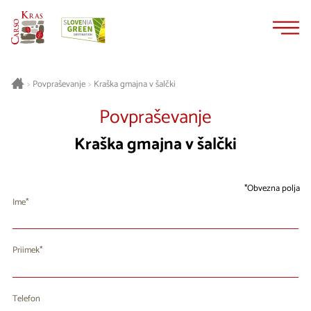
Na
Navigacija
vsebino
Kraška gmajna v šalčki
>
Povpraševanje
>
Povpraševanje
Kraška gmajna v šalčki
Obvezna polja
Ime
Priimek
Telefon