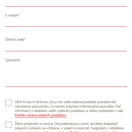
E-naslov
Število oseb
Sporočilo
ORA Krasa in Brkinov, d.o.o. bo vaše osebne podatke posredovala
izbranemu ponudniku za namen priprave individualne ponudbe. Več
informacij o obdelavi vaših osebnih podatkov si lahko preberete v naši
Politiki varstva osebnih podatkov.
Želim prejemati e-novice. Od prejemanja e-novic se lahko kadarkoli
odjavim s klikom na »Odjava« v vsakih e-novicah. Soglašam z obdelavo