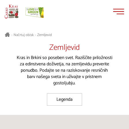
Na
Navigacija
vsebino
Načrtuj obisk
Zemljevid
>
>
Zemljevid
Kras in Brkini so poseben svet. Raziščite priložnosti
za edinstvena doživetja, na zemljevidu preverite
ponudbo. Podajte se na raziskovanje resničnih
barv našega sveta in uživajte v pristnem
gostoljubju.
Legenda