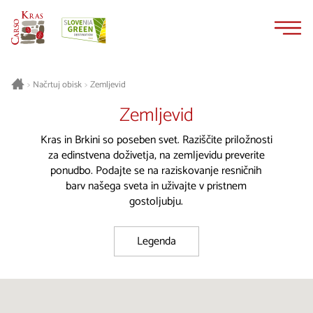
Na
Navigacija
vsebino
Načrtuj obisk
Zemljevid
>
>
Zemljevid
Kras in Brkini so poseben svet. Raziščite priložnosti
za edinstvena doživetja, na zemljevidu preverite
ponudbo. Podajte se na raziskovanje resničnih
barv našega sveta in uživajte v pristnem
gostoljubju.
Legenda