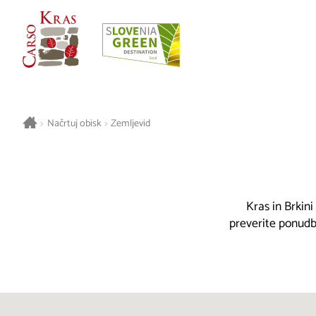
>
Načrtuj obisk
>
Zemljevid
Kras in Brkini
preverite ponudbo