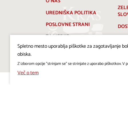
O NAS
ZEL
UREDNIŠKA POLITIKA
SLO
POSLOVNE STRANI
DOS
ZA MEDIJE
Spletno mesto uporablja piškotke za zagotavljanje bolj
PRAVILNIK O PIŠKOTKIH
obiska.
Z izborom opcije "strinjam se" se strinjate z uporabo piškotkov. V pr
Več o tem
Projekt Visitkras. Naložbo sofinancirata Republika
Slovenija in Evropska unija iz Evropskega sklada za
regionalni razvoj.