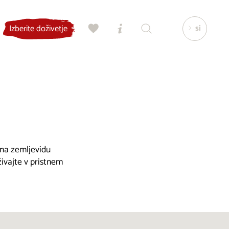
si
Izberite doživetje
, na zemljevidu
živajte v pristnem