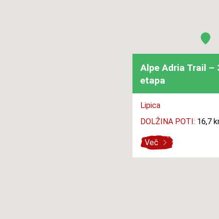
Alpe Adria Trail – 
etapa
Lipica
DOLŽINA POTI:
16,7 
Več