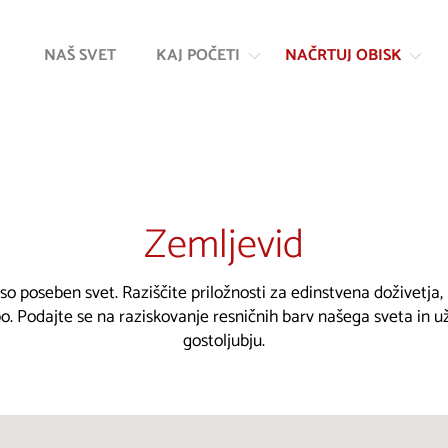
Na
Navigacija
vsebino
NAŠ SVET
KAJ POČETI
NAČRTUJ OBISK
Zemljevid
 so poseben svet. Raziščite priložnosti za edinstvena doživetja
. Podajte se na raziskovanje resničnih barv našega sveta in u
gostoljubju.