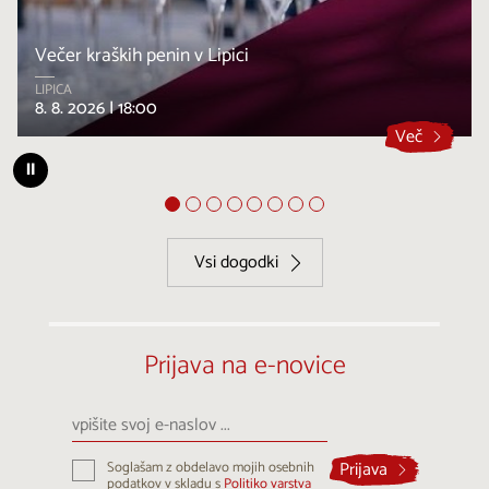
Večer kraških penin v Lipici
LIPICA
8. 8. 2026 |
18:00
Več
⏸
Vsi dogodki
Prijava na e-novice
vpišite
svoj
e-
Prijava
Soglašam z obdelavo mojih osebnih
naslov
podatkov v skladu s
Politiko varstva