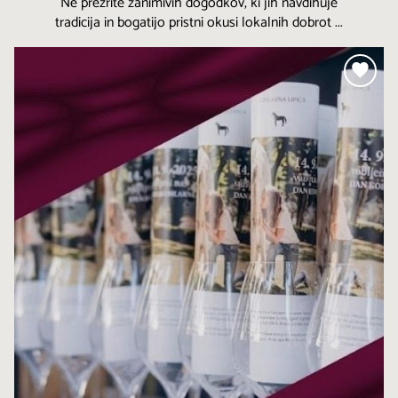
Ne prezrite zanimivih dogodkov, ki jih navdihuje
tradicija in bogatijo pristni okusi lokalnih dobrot ...