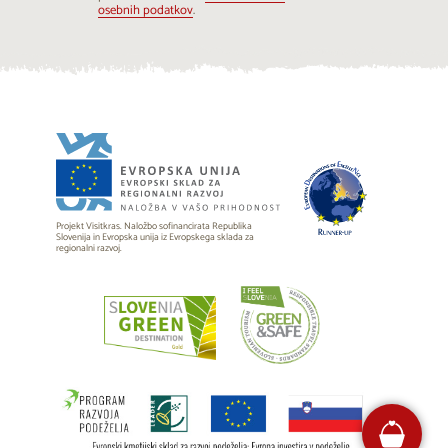
...
osebnih podatkov
.
Projekt Visitkras. Naložbo sofinancirata Republika
Slovenija in Evropska unija iz Evropskega sklada za
regionalni razvoj.