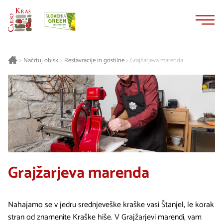
Na
Navigacija
vsebino
Načrtuj obisk
Restavracije in gostilne
Grajžarjeva marenda
>
>
>
Grajžarjeva marenda
Nahajamo se v jedru srednjeveške kraške vasi Štanjel, le korak
stran od znamenite Kraške hiše. V Grajžarjevi marendi, vam