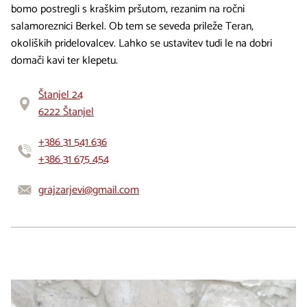
bomo postregli s kraškim pršutom, rezanim na ročni
salamoreznici Berkel. Ob tem se seveda prileže Teran,
okoliških pridelovalcev. Lahko se ustavitev tudi le na dobri
domači kavi ter klepetu.
Štanjel 24
6222 Štanjel
+386 31 541 636
+386 31 675 454
grajzarjevi@gmail.com