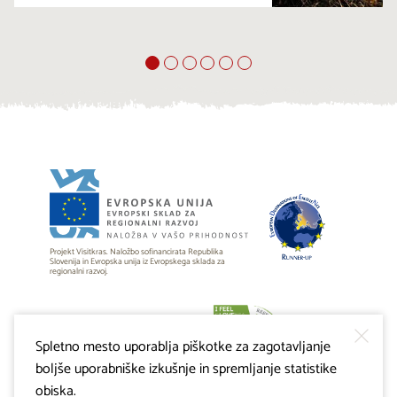
Projekt Visitkras. Naložbo sofinancirata Republika
Slovenija in Evropska unija iz Evropskega sklada za
regionalni razvoj.
Spletno mesto uporablja piškotke za zagotavljanje
boljše uporabniške izkušnje in spremljanje statistike
obiska.