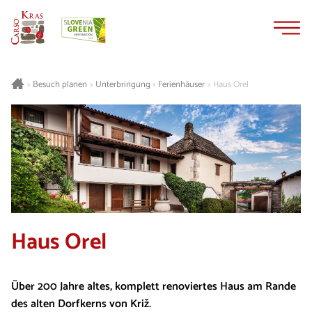
Zum
Zur
Inhalt
Navigation
springen
springen
Besuch planen
Unterbringung
Ferienhäuser
Haus Orel
>
>
>
>
Haus Orel
Über 200 Jahre altes, komplett renoviertes Haus am Rande
des alten Dorfkerns von Križ.