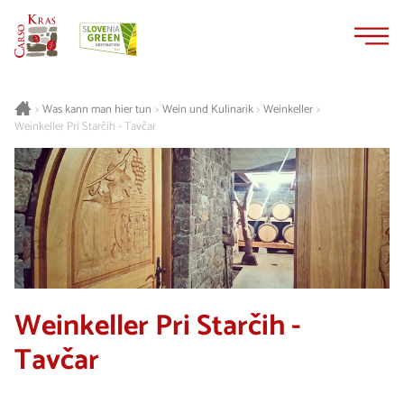
Zum
Zur
Inhalt
Navigation
springen
springen
Was kann man hier tun
Wein und Kulinarik
Weinkeller
>
>
>
>
Weinkeller Pri Starčih - Tavčar
Weinkeller Pri Starčih -
Tavčar