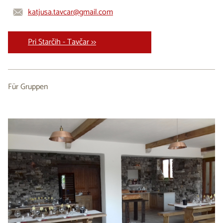
katjusa.tavcar@gmail.com
Pri Starčih - Tavčar >>
Für Gruppen