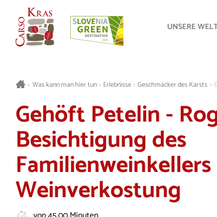
UNSERE WEL
>
Was kann man hier tun
>
Erlebnisse
>
Geschmäcker des Karsts
>
G
Gehöft Petelin - Rog
Besichtigung des
Familienweinkellers 
Weinverkostung
von 45.00 Minuten