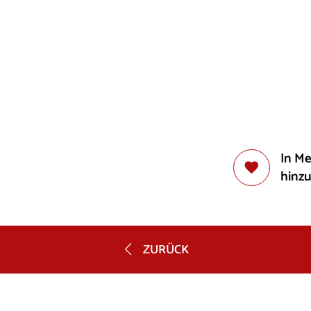
In M
hinz
ZURÜCK