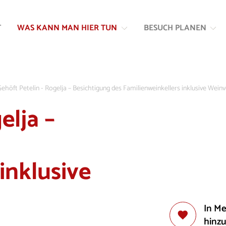
Zum
Zur
Inhalt
Navigation
T
WAS KANN MAN HIER TUN
BESUCH PLANEN
springen
springen
ehöft Petelin - Rogelja – Besichtigung des Familienweinkellers inklusive Wein
elja –
inklusive
In M
hinz