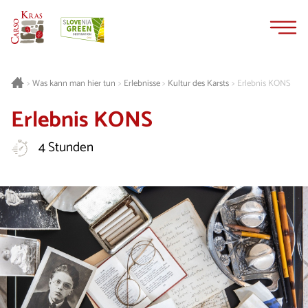
Zum
Zur
Inhalt
Navigation
springen
springen
Was kann man hier tun
Erlebnisse
Kultur des Karsts
Erlebnis KONS
>
>
>
>
Erlebnis KONS
4 Stunden