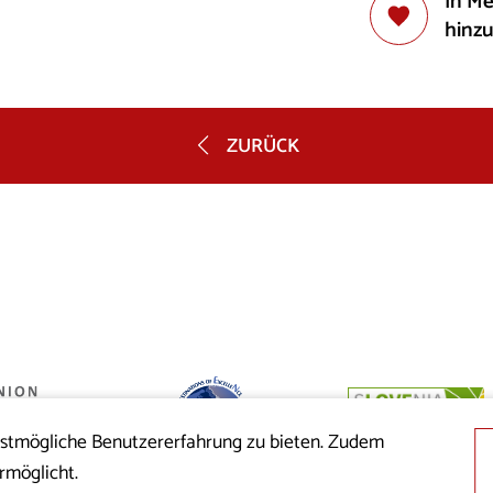
In M
hinz
ZURÜCK
estmögliche Benutzererfahrung zu bieten. Zudem
 der Republik
rmöglicht.
nion aus dem
cklung