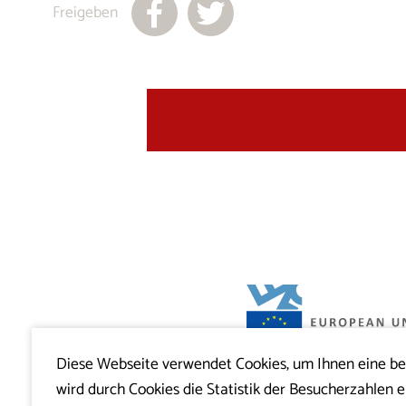
Freigeben
Diese Webseite verwendet Cookies, um Ihnen eine b
Projekt Visitkras. Die Investition wird von
wird durch Cookies die Statistik der Besucherzahlen e
Slowenien und von der Europäischen U
Europäischen Fonds für regionale Entwi