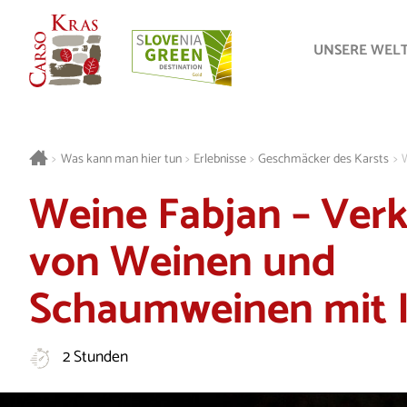
UNSERE WEL
>
Was kann man hier tun
>
Erlebnisse
>
Geschmäcker des Karsts
>
Weine Fabjan – Ver
von Weinen und
Schaumweinen mit 
2 Stunden