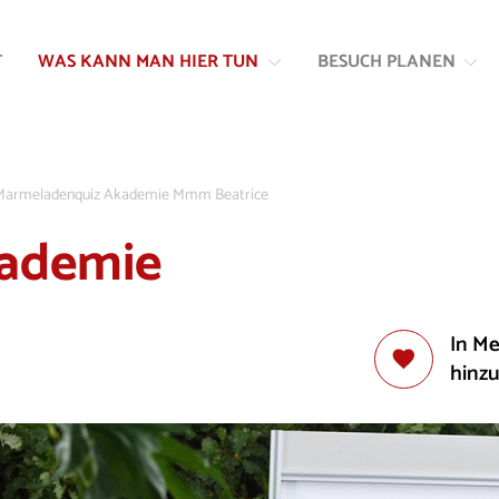
Zum
Zur
Inhalt
Navigation
T
WAS KANN MAN HIER TUN
BESUCH PLANEN
springen
springen
Marmeladenquiz Akademie Mmm Beatrice
ademie
In M
hinz