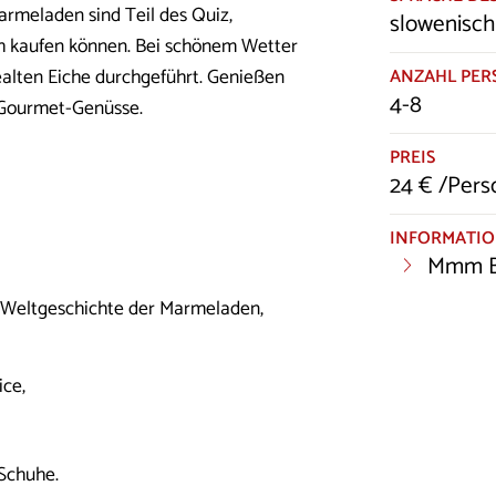
rmeladen sind Teil des Quiz,
slowenisch
h kaufen können. Bei schönem Wetter
ealten Eiche durchgeführt. Genießen
ANZAHL PE
4-8
r Gourmet-Genüsse.
PREIS
24 € /Per
INFORMATI
Mmm B
e Weltgeschichte der Marmeladen,
ce,
Schuhe.