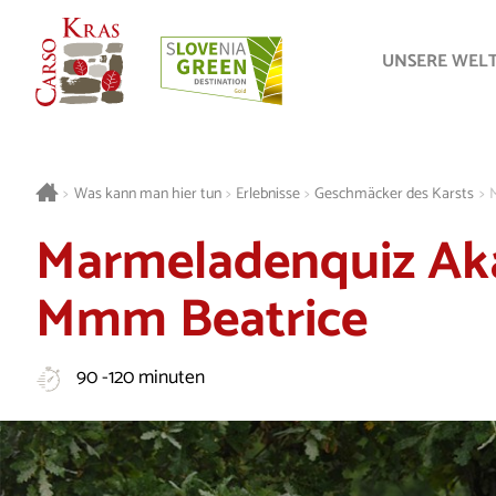
UNSERE WEL
>
Was kann man hier tun
>
Erlebnisse
>
Geschmäcker des Karsts
>
Marmeladenquiz Ak
Mmm Beatrice
90 -120 minuten