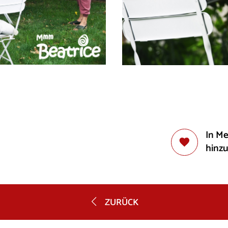
In M
hinz
ZURÜCK