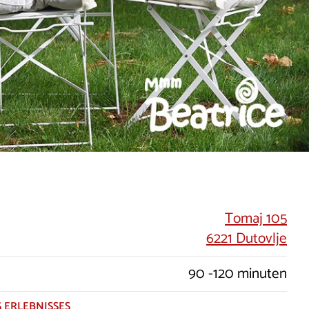
Tomaj 105
6221 Dutovlje
90 -120 minuten
 ERLEBNISSES