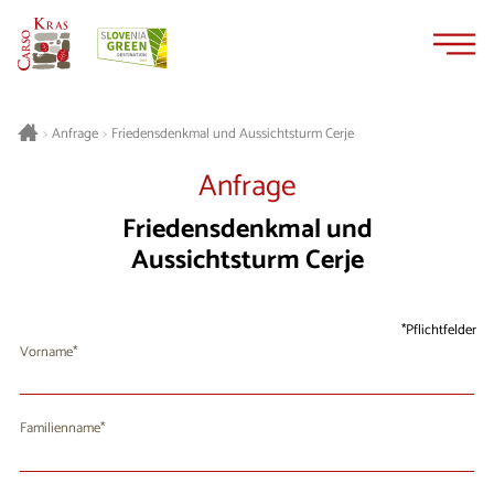
Zum
Zur
Inhalt
Navigation
springen
springen
Friedensdenkmal und Aussichtsturm Cerje
>
Anfrage
>
Anfrage
Friedensdenkmal und
Aussichtsturm Cerje
Pflichtfelder
Vorname
Familienname