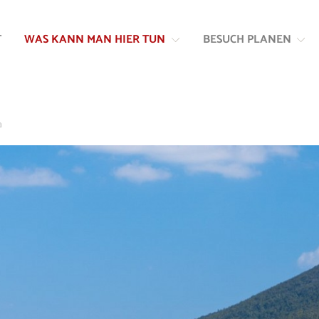
Zum
Zur
Inhalt
Navigation
T
WAS KANN MAN HIER TUN
BESUCH PLANEN
springen
springen
a