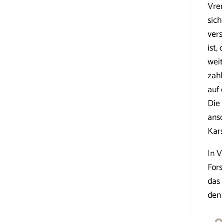
Vrem
sich
ver
ist
wei
zahl
auf 
Die
ans
Kar
In V
For
das
den