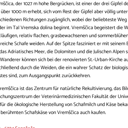
ščica, der 1027 m hohe Bergrücken, ist einer der drei Gipfel d
 über 1000 m erhebt, sich vom Rest der Gipfel aber völlig unters
schiedenen Richtungen zugänglich, wobei der beliebteste We
, der im Tal Vremska dolina beginnt. Vremščica begeistert die 
tläufigen, relativ flachen, grasbewachsenen und sommerblüh
reiche Schafe weiden. Auf der Spitze fasziniert er mit seinem B
das Adriatisches Meer, die Dolomiten und die Julischen Alpen so
 Wanderer können sich bei der renovierten St.-Urban-Kirche a
chließend durch die Weiden, die ein wahrer Schatz der biologis
stes sind, zum Ausgangspunkt zurückkehren.
remščica ist das Zentrum für natürliche Rekultivierung, das Bi
schungszentrum der Veterinärmedizinischen Fakultät der Univer
 für die ökologische Herstellung von Schafmilch und Käse bekan
 berühmten Schafskäse von Vremščica auch kaufen.