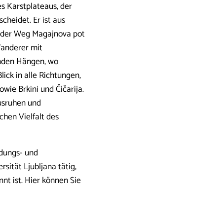
es Karstplateaus, der
cheidet. Er ist aus
g der Weg Magajnova pot
Wanderer mit
enden Hängen, wo
lick in alle Richtungen,
wie Brkini und Čičarija.
usruhen und
chen Vielfalt des
ldungs- und
sität Ljubljana tätig,
nt ist. Hier können Sie