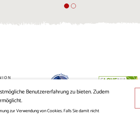
estmögliche Benutzererfahrung zu bieten. Zudem
 der Republik
rmöglicht.
nion aus dem
cklung
mung zur Verwendung von Cookies. Falls Sie damit nicht
© 2019 - 2026 visitkras.info. Alle Rechte vorbehalten.