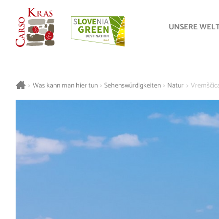
UNSERE WEL
>
Was kann man hier tun
>
Sehenswürdigkeiten
>
Natur
>
Vremščic