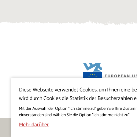
Diese Webseite verwendet Cookies, um Ihnen eine b
Projekt Visitkras. Die Investition wird von
wird durch Cookies die Statistik der Besucherzahlen e
Slowenien und von der Europäischen U
Europäischen Fonds für regionale Entwi
mitfinanziert.
Mit der Auswahl der Option "ich stimme zu" geben Sie Ihre Zustim
einverstanden sind, wählen Sie die Option "ich stimme nicht zu".
Mehr darüber
Freigeben