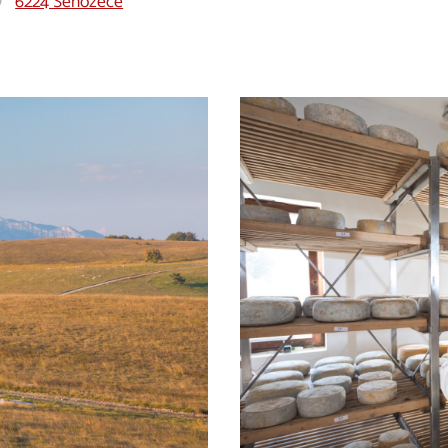
6224 Senožeče