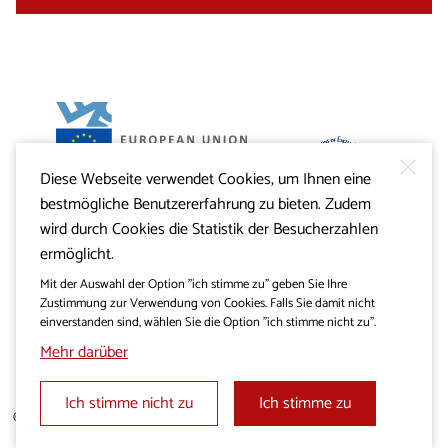
Diese Webseite verwendet Cookies, um Ihnen eine
Projekt Visitkras. Die Investition wird von der Republik
bestmögliche Benutzererfahrung zu bieten. Zudem
Slowenien und von der Europäischen Union aus dem
Europäischen Fonds für regionale Entwicklung
wird durch Cookies die Statistik der Besucherzahlen
mitfinanziert.
ermöglicht.
Mit der Auswahl der Option "ich stimme zu" geben Sie Ihre
Zustimmung zur Verwendung von Cookies. Falls Sie damit nicht
einverstanden sind, wählen Sie die Option "ich stimme nicht zu".
Mehr darüber
Ich stimme nicht zu
Ich stimme zu
© 2019 - 2026 visitkras.info. Alle Rechte vorbehalten.