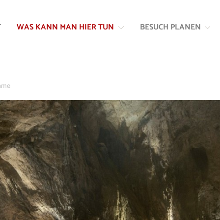
Zum
Zur
Inhalt
Navigation
T
WAS KANN MAN HIER TUN
BESUCH PLANEN
springen
springen
jame