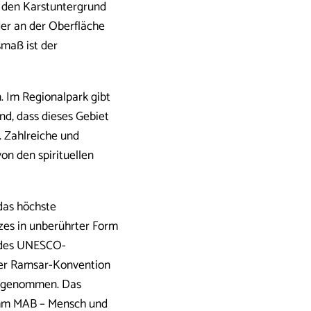
n den Karstuntergrund
der an der Oberfläche
maß ist der
. Im Regionalpark gibt
nd, dass dieses Gebiet
. Zahlreiche und
on den spirituellen
das höchste
zes in unberührter Form
e des UNESCO-
 der Ramsar-Konvention
aufgenommen. Das
amm MAB – Mensch und