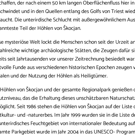
chaffen, der nach einem 50 km langen Oberflächenfluss hier i
schwindet und in den Quellen entlang des Golfs von Triest wie
taucht. Die unterirdische Schlucht mit außergewöhnlichem Aus
annteste Teil der Höhlen von Škocjan.
se mysteriöse Welt lockt die Menschen schon seit der Urzeit an
zahlreiche wichtige archäologische Stätten, die Zeugen dafür si
eits seit Jahrtausenden vor unserer Zeitrechnung besiedelt war
tvolle Funde aus verschiedenen historischen Epochen zeugen v
ualen und der Nutzung der Höhlen als Heiligtümer.
 Höhlen von Škocjan und der gesamte Regionalpark genießen 
utzniveau, das die Erhaltung dieses unschätzbaren Naturschat
öglicht. Seit 1986 stehen die Höhlen von Škocjan auf der List
tkultur- und -naturerbes. Im Jahr 1999 wurden sie in die Liste
 unterirdisches Feuchtgebiet von internationaler Bedeutung 
amte Parkgebiet wurde im Jahr 2004 in das UNESCO- Progr