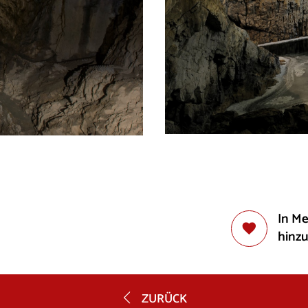
In M
hinz
ZURÜCK