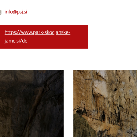
info@psj.si
https://www.park-skocjanske-
jame.si/de