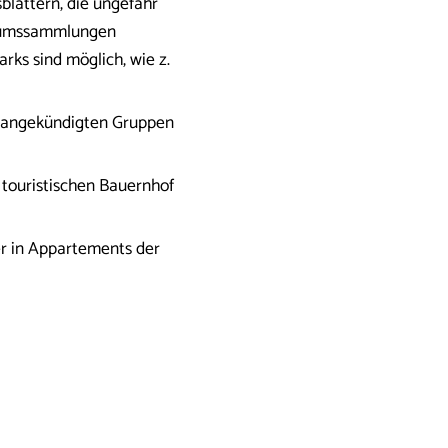
blättern, die ungefähr
useumssammlungen
rks sind möglich, wie z.
nd angekündigten Gruppen
 touristischen Bauernhof
r in Appartements der