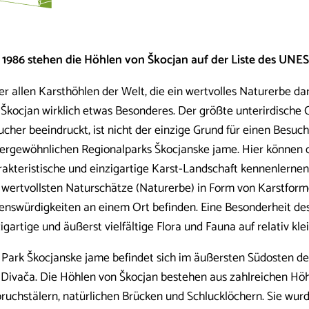
t 1986 stehen die Höhlen von Škocjan auf der Liste des UNE
r allen Karsthöhlen der Welt, die ein wertvolles Naturerbe dar
 Škocjan wirklich etwas Besonderes. Der größte unterirdische C
ucher beeindruckt, ist nicht der einzige Grund für einen Besuc
ergewöhnlichen Regionalparks Škocjanske jame. Hier können d
rakteristische und einzigartige Karst-Landschaft kennenlernen
 wertvollsten Naturschätze (Naturerbe) in Form von Karstfor
enswürdigkeiten an einem Ort befinden. Eine Besonderheit des 
igartige und äußerst vielfältige Flora und Fauna auf relativ k
 Park Škocjanske jame befindet sich im äußersten Südosten de
 Divača. Die Höhlen von Škocjan bestehen aus zahlreichen Hö
bruchstälern, natürlichen Brücken und Schlucklöchern. Sie wur