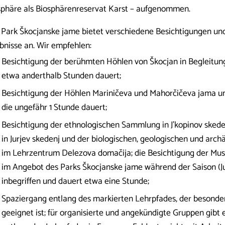
sphäre als Biosphärenreservat Karst – aufgenommen.
 Park Škocjanske jame bietet verschiedene Besichtigungen u
ebnisse an. Wir empfehlen:
Besichtigung der berühmten Höhlen von Škocjan in Begleitung
etwa anderthalb Stunden dauert;
Besichtigung der Höhlen Mariničeva und Mahorčičeva jama und
die ungefähr 1 Stunde dauert;
Besichtigung der ethnologischen Sammlung in J'kopinov sked
in Jurjev skedenj und der biologischen, geologischen und ar
im Lehrzentrum Delezova domačija; die Besichtigung der M
im Angebot des Parks Škocjanske jame während der Saison (
inbegriffen und dauert etwa eine Stunde;
Spaziergang entlang des markierten Lehrpfades, der besonde
geeignet ist; für organisierte und angekündigte Gruppen gibt