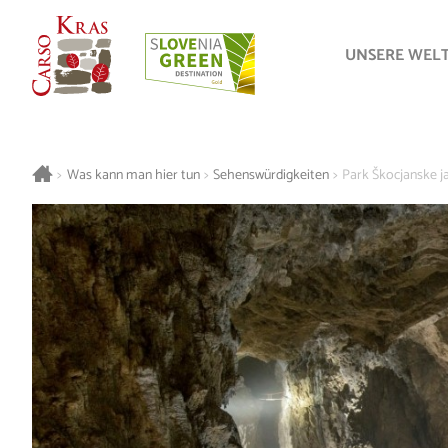
UNSERE WEL
>
Was kann man hier tun
>
Sehenswürdigkeiten
>
Park Škocjanske 