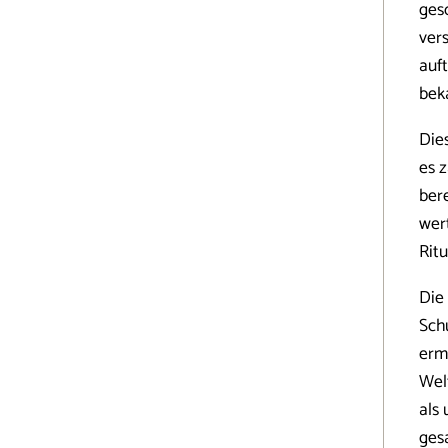
ges
ver
auf
bek
Die
es 
ber
wer
Rit
Die
Sch
erm
Wel
als
ges