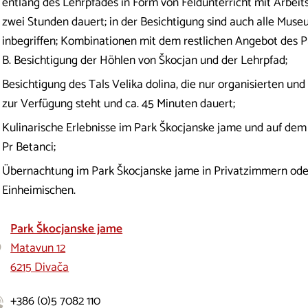
entlang des Lehrpfades in Form von Feldunterricht mit Arbeits
zwei Stunden dauert; in der Besichtigung sind auch alle M
inbegriffen; Kombinationen mit dem restlichen Angebot des Pa
B. Besichtigung der Höhlen von Škocjan und der Lehrpfad;
Besichtigung des Tals Velika dolina, die nur organisierten u
zur Verfügung steht und ca. 45 Minuten dauert;
Kulinarische Erlebnisse im Park Škocjanske jame und auf dem
Pr Betanci;
Übernachtung im Park Škocjanske jame in Privatzimmern ode
Einheimischen.
Park Škocjanske jame
Matavun 12
6215 Divača
+386 (0)5 7082 110