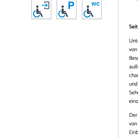
Sei
Unte
von
Bes
auß
cha
und
Seh
einz
Der
von
Ein