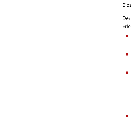
Bio
Der
Erl