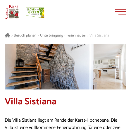
Zum
Zur
Inhalt
Navigation
springen
springen
Besuch planen
Unterbringung
Ferienhäuser
Villa Sistiana
>
>
>
>
Villa Sistiana
Die Villa Sistiana liegt am Rande der Karst-Hochebene. Die
Villa ist eine vollkommene Ferienwohnung für eine oder zwei