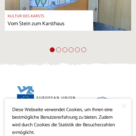
KULTUR DES KARSTS
Vom Stein zum Karsthaus
Diese Webseite verwendet Cookies, um Ihnen eine
Projekt Visitkras. Die Investition wird von der Republik
bestmögliche Benutzererfahrung zu bieten. Zudem
Slowenien und von der Europäischen Union aus dem
Europäischen Fonds für regionale Entwicklung
wird durch Cookies die Statistik der Besucherzahlen
mitfinanziert.
ermöglicht.