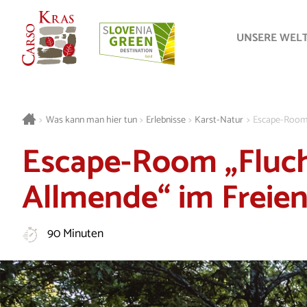
UNSERE WEL
>
Was kann man hier tun
>
Erlebnisse
>
Karst-Natur
>
Escape-Room 
Escape-Room „Fluch
Allmende“ im Freie
90 Minuten