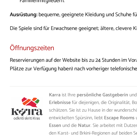
Familienmitgliedern.
Ausrüstung:
bequeme, geeignete Kleidung und Schuhe fü
Die Spiele sind für Erwachsene geeignet; ältere, clevere K
Öffnungszeiten
Reservierungen auf der Website bis zu 24 Stunden im Vo
Plätze zur Verfügung haben) nach vorheriger telefonisch
Karra
ist Ihre
persönliche Gastgeberin
un
Erlebnisse
für diejenigen, die Originalität, 
schätzen. Sie ist zu Hause in der wundersch
entwickelten Spürsinn, liebt
Escape Rooms
Essen
und die
Natur
. Sie arbeitet mit Dutz
den Karst- und Brkini-Regionen auf beiden 