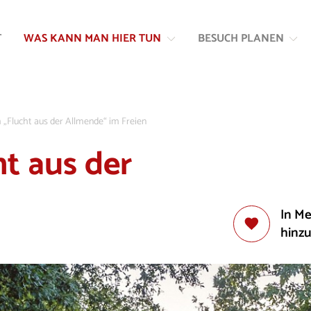
Zum
Zur
Inhalt
Navigation
T
WAS KANN MAN HIER TUN
BESUCH PLANEN
springen
springen
„Flucht aus der Allmende“ im Freien
t aus der
n
In M
hinz