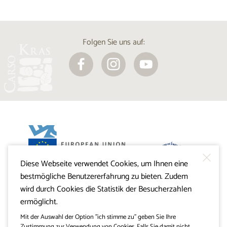
Folgen Sie uns auf:
Diese Webseite verwendet Cookies, um Ihnen eine
Projekt Visitkras. Die Investition wird von der Republik
bestmögliche Benutzererfahrung zu bieten. Zudem
Slowenien und von der Europäischen Union aus dem
Europäischen Fonds für regionale Entwicklung
wird durch Cookies die Statistik der Besucherzahlen
mitfinanziert.
ermöglicht.
Mit der Auswahl der Option "ich stimme zu" geben Sie Ihre
Zustimmung zur Verwendung von Cookies. Falls Sie damit nicht