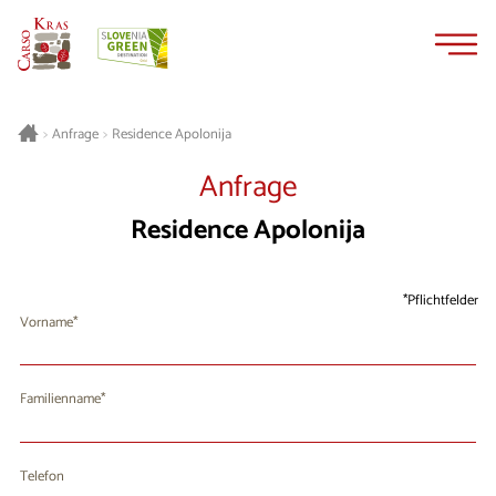
Zum
Zur
Inhalt
Navigation
springen
springen
Residence Apolonija
>
Anfrage
>
Anfrage
Residence Apolonija
Pflichtfelder
Vorname
Familienname
Telefon