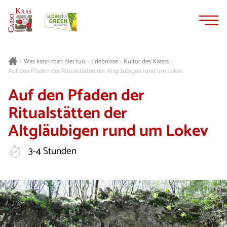
Zum
Zur
Inhalt
Navigation
springen
springen
Was kann man hier tun
Erlebnisse
Kultur des Karsts
>
>
>
>
Auf den Pfaden der Ritualstätten der Altgläubigen rund um Lokev
Auf den Pfaden der
Ritualstätten der
Altgläubigen rund um Lokev
3-4 Stunden