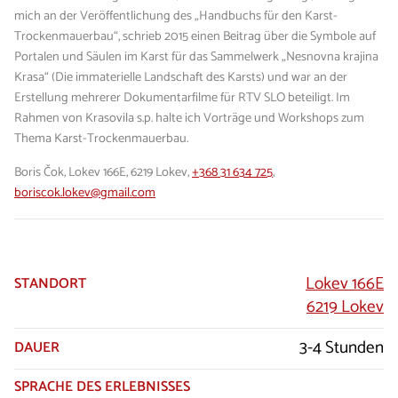
mich an der Veröffentlichung des „Handbuchs für den Karst-
Trockenmauerbau“, schrieb 2015 einen Beitrag über die Symbole auf
Portalen und Säulen im Karst für das Sammelwerk „Nesnovna krajina
Krasa“ (Die immaterielle Landschaft des Karsts) und war an der
Erstellung mehrerer Dokumentarfilme für RTV SLO beteiligt. Im
Rahmen von Krasovila s.p. halte ich Vorträge und Workshops zum
Thema Karst-Trockenmauerbau.
Boris Čok, Lokev 166E, 6219 Lokev,
+368 31 634 725
,
boriscok.lokev@gmail.com
Lokev 166E
STANDORT
6219 Lokev
3-4 Stunden
DAUER
SPRACHE DES ERLEBNISSES