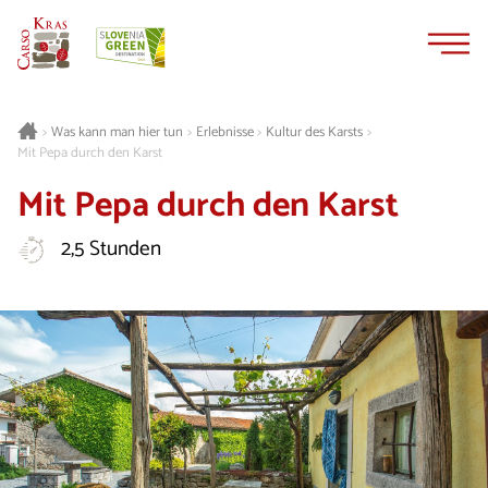
Zum
Zur
Inhalt
Navigation
springen
springen
Was kann man hier tun
Erlebnisse
Kultur des Karsts
>
>
>
>
Mit Pepa durch den Karst
Mit Pepa durch den Karst
2,5 Stunden