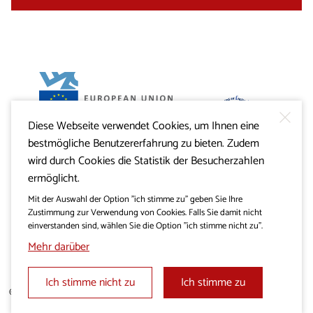
Diese Webseite verwendet Cookies, um Ihnen eine
Projekt Visitkras. Die Investition wird von der Republik
bestmögliche Benutzererfahrung zu bieten. Zudem
Slowenien und von der Europäischen Union aus dem
Europäischen Fonds für regionale Entwicklung
wird durch Cookies die Statistik der Besucherzahlen
mitfinanziert.
ermöglicht.
Mit der Auswahl der Option "ich stimme zu" geben Sie Ihre
Zustimmung zur Verwendung von Cookies. Falls Sie damit nicht
einverstanden sind, wählen Sie die Option "ich stimme nicht zu".
Mehr darüber
Ich stimme nicht zu
Ich stimme zu
© 2019 - 2026 visitkras.info. Alle Rechte vorbehalten.