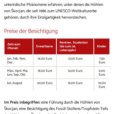
unterirdische Phänomene erfahren, unter denen die Höhlen
von Škocjan, die seit 1986 zum UNESCO-Weltkulturerbe
gehören, durch ihre Einzigartigkeit hervorstechen..
Preise der Besichtigung
Rentner, Studenten
Zeitraum
Erwachsene
(bis zum 26.
Kinder
(Monat)
Lebensjahr)
Jan., Feb., Nov.,
16,00 Euro
12,00 Euro
7,50
Dez.
Euro
März, April, Mai,
18,00 Euro
14,00 Euro
9,00
Juni, Sep., Okt.
Euro
Juli, August
20,00 Euro
16,00 Euro
10,00
Euro
Im Preis inbegriffen:
eine Führung durch die Höhlen von
Škocjan, eine Besichtigung des Fossil-Stollens/Tropfstein-Teils