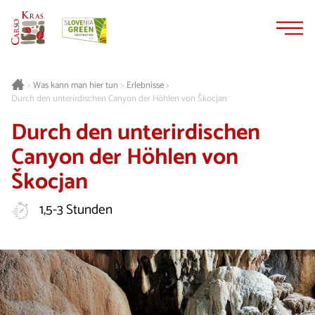
Zum
Zur
Inhalt
Navigation
springen
springen
Was kann man hier tun
Erlebnisse
>
>
>
Durch den unterirdischen Canyon der Höhlen von Škocjan
Durch den unterirdischen
Canyon der Höhlen von
Škocjan
1,5-3 Stunden