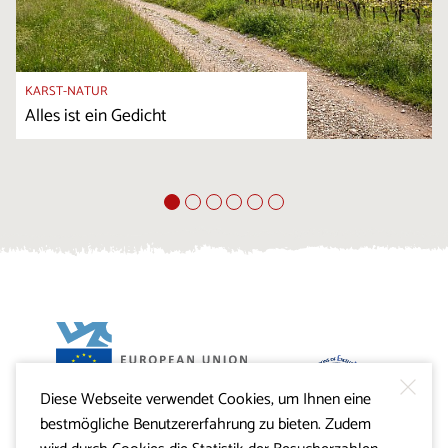
KARST-NATUR
Alles ist ein Gedicht
Diese Webseite verwendet Cookies, um Ihnen eine
Projekt Visitkras. Die Investition wird von der Republik
bestmögliche Benutzererfahrung zu bieten. Zudem
Slowenien und von der Europäischen Union aus dem
Europäischen Fonds für regionale Entwicklung
mitfinanziert.