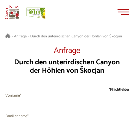
Zum
Zur
Inhalt
Navigation
springen
springen
Durch den unterirdischen Canyon der Höhlen von Škocjan
>
Anfrage
>
Anfrage
Durch den unterirdischen Canyon
der Höhlen von Škocjan
Pflichtfelder
Vorname
Familienname