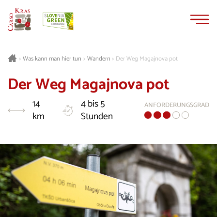
Zum
Zur
Inhalt
Navigation
springen
springen
Was kann man hier tun
Wandern
Der Weg Magajnova pot
>
>
>
Der Weg Magajnova pot
14
4 bis 5
ANFORDERUNGSGRAD
km
Stunden