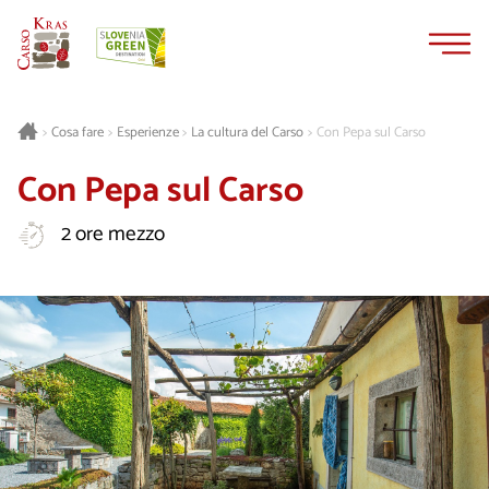
Vai
Vai
al
alla
contenuto
navigazione
Cosa fare
Esperienze
La cultura del Carso
Con Pepa sul Carso
>
>
>
>
Con Pepa sul Carso
2 ore mezzo