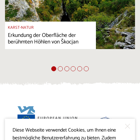
KARST-NATUR
Erkundung der Oberfläche der
berühmten Höhlen von Škocjan
Diese Webseite verwendet Cookies, um Ihnen eine
Projekt Visitkras. Die Investition wird von der Republik
bestmögliche Benutzererfahrung zu bieten. Zudem
Slowenien und von der Europäischen Union aus dem