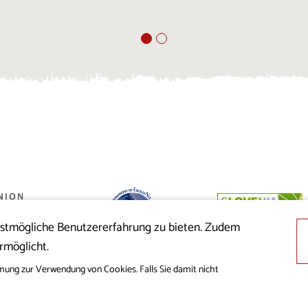
estmögliche Benutzererfahrung zu bieten. Zudem
 der Republik
rmöglicht.
nion aus dem
cklung
mung zur Verwendung von Cookies. Falls Sie damit nicht