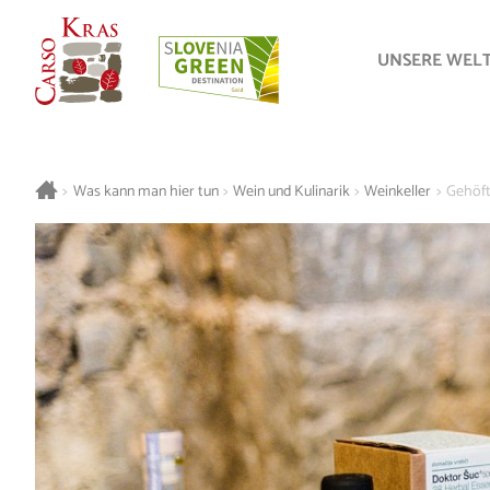
UNSERE WEL
>
Was kann man hier tun
>
Wein und Kulinarik
>
Weinkeller
>
Gehöft