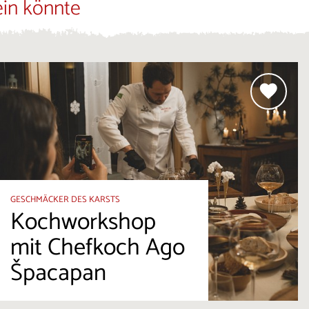
ein könnte
GESCHMÄCKER DES KARSTS
Kochworkshop
mit Chefkoch Ago
Špacapan