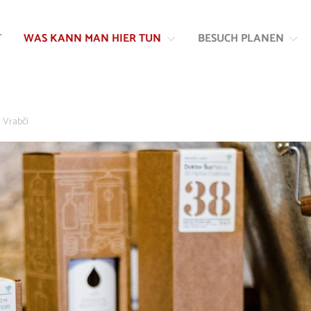
Zum
Zur
Inhalt
Navigation
T
WAS KANN MAN HIER TUN
BESUCH PLANEN
springen
springen
 Vrabči