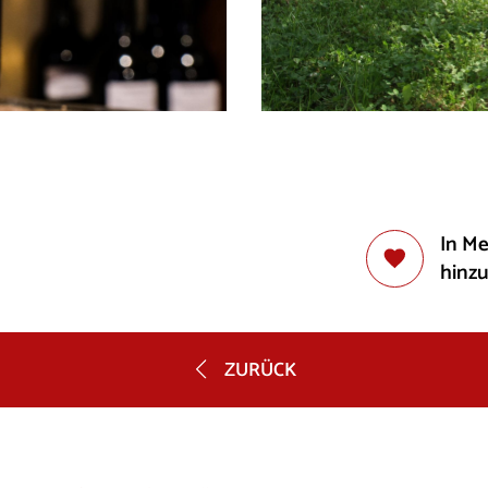
In M
hinz
ZURÜCK