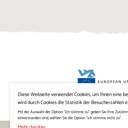
Diese Webseite verwendet Cookies, um Ihnen eine b
Projekt Visitkras. Die Investition wird von
wird durch Cookies die Statistik der Besucherzahlen e
Slowenien und von der Europäischen U
Europäischen Fonds für regionale Entwi
mitfinanziert.
Mit der Auswahl der Option "ich stimme zu" geben Sie Ihre Zustim
einverstanden sind, wählen Sie die Option "ich stimme nicht zu".
Mehr darüber