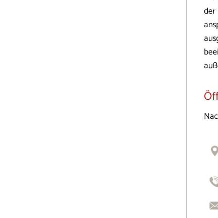
der 
ansp
aus
bee
auß
Öf
Nac