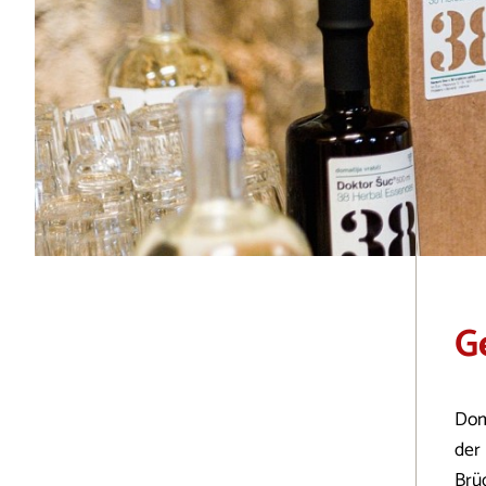
G
Doma
der
Brü