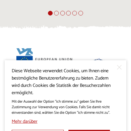
Diese Webseite verwendet Cookies, um Ihnen eine
Projekt Visitkras. Die Investition wird von der Republik
bestmögliche Benutzererfahrung zu bieten. Zudem
Slowenien und von der Europäischen Union aus dem
Europäischen Fonds für regionale Entwicklung
wird durch Cookies die Statistik der Besucherzahlen
mitfinanziert.
ermöglicht.
Mit der Auswahl der Option "ich stimme zu" geben Sie Ihre
Zustimmung zur Verwendung von Cookies. Falls Sie damit nicht
einverstanden sind, wählen Sie die Option "ich stimme nicht zu".
Mehr darüber