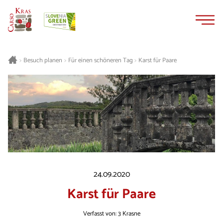
Zum
Zur
Inhalt
Navigation
springen
springen
Besuch planen
Für einen schöneren Tag
Karst für Paare
>
>
>
24.09.2020
Karst für Paare
Verfasst von: 3 Krasne