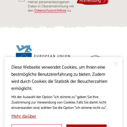
Anmeldung
meiner personenbezogenen
Mail-
Daten in Übereinstimmung mit
Adresse
den
Datenschutzrichtlinie
zu.
ein
...
Diese Webseite verwendet Cookies, um Ihnen eine
Projekt Visitkras. Die Investition wird von der Republik
bestmögliche Benutzererfahrung zu bieten. Zudem
Slowenien und von der Europäischen Union aus dem
Europäischen Fonds für regionale Entwicklung
wird durch Cookies die Statistik der Besucherzahlen
mitfinanziert.
ermöglicht.
Mit der Auswahl der Option "ich stimme zu" geben Sie Ihre
Zustimmung zur Verwendung von Cookies. Falls Sie damit nicht
einverstanden sind, wählen Sie die Option "ich stimme nicht zu".
Mehr darüber