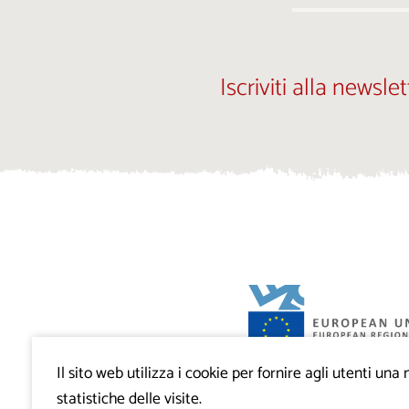
Iscriviti alla newslet
Il sito web utilizza i cookie per fornire agli utenti un
Progetto VisitKras. L’investimento è cofin
Repubblica di Slovenia e dal Fondo europ
statistiche delle visite.
regionale dell’Unione Europea.