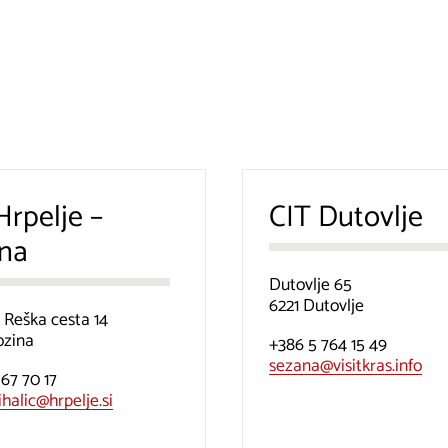
Hrpelje –
CIT Dutovlje
ina
Dutovlje 65
6221 Dutovlje
, Reška cesta 14
ozina
+386 5 764 15 49
sezana@visitkras.info
 67 70 17
ihalic@hrpelje.si