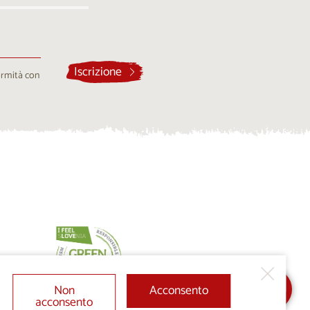
Iscrizione
ormità con
Non
Acconsento
acconsento