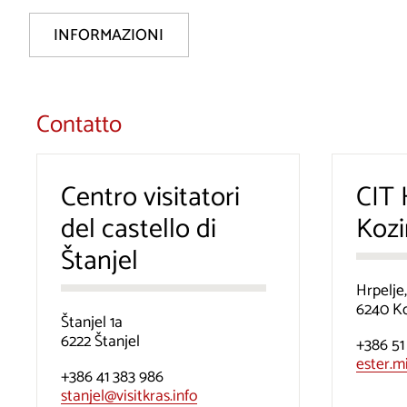
INFORMAZIONI
Contatto
Centro visitatori
CIT 
del castello di
Koz
Štanjel
Hrpelje
6240 K
Štanjel 1a
6222 Štanjel
+386 51
ester.m
+386 41 383 986
stanjel@visitkras.info