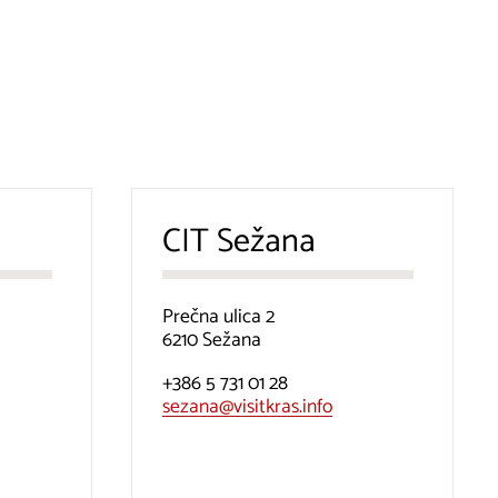
CIT Sežana
Prečna ulica 2
6210 Sežana
+386 5 731 01 28
sezana@visitkras.info