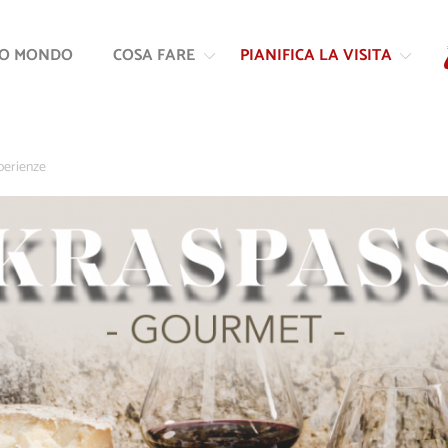
Vai
Vai
al
alla
RO MONDO
COSA FARE
PIANIFICA LA VISITA
contenuto
navigazione
perienze