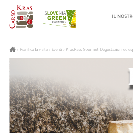
IL NOST
>
Pianifica la visita
>
Eventi
>
KrasPass Gourmet: Degustazioni ed es