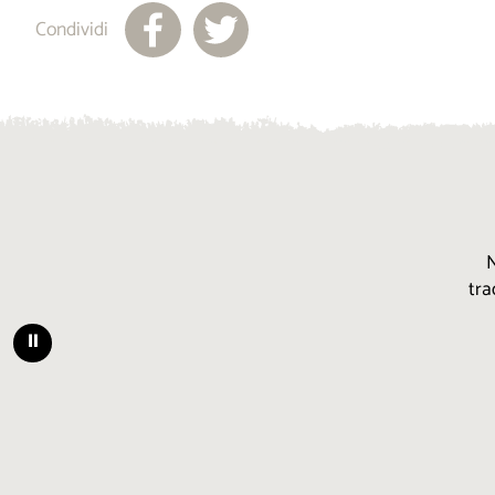
Condividi
N
tra
⏸