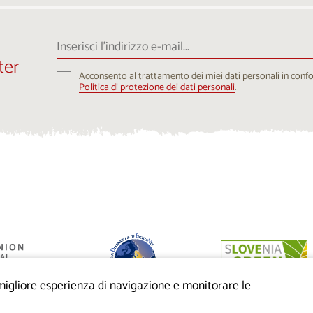
Inserisci
l’indirizzo
ter
e-
Acconsento al trattamento dei miei dati personali in conf
mail...
Politica di protezione dei dati personali
.
a migliore esperienza di navigazione e monitorare le
anziato dalla
eo di sviluppo