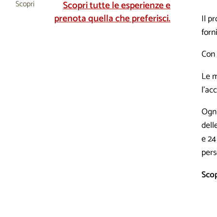
Scopri
Scopri tutte le esperienze e
prenota quella che preferisci.
Il p
forn
Con 
Le m
l'ac
Ogni
dell
e 24
pers
Scop