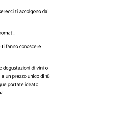
serecci ti accolgono dai
inomati.
e ti fanno conoscere
e degustazioni di vini o
i a un prezzo unico di 18
nque portate ideato
na.