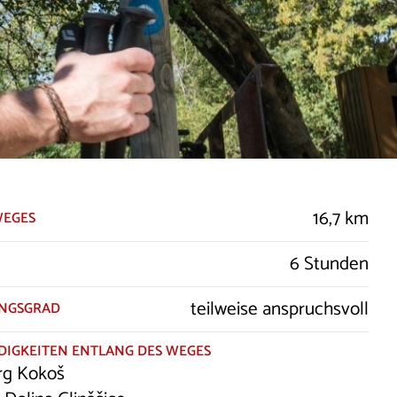
16,7 km
WEGES
6 Stunden
teilweise anspruchsvoll
NGSGRAD
IGKEITEN ENTLANG DES WEGES
rg Kokoš