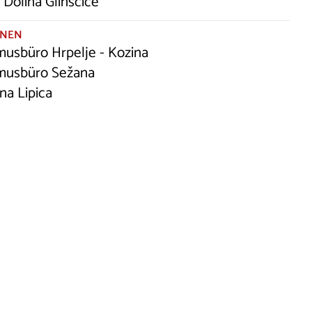
 Dolina Glinščice
ONEN
musbüro Hrpelje - Kozina
musbüro Sežana
na Lipica