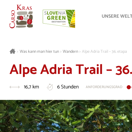
UNSERE WEL
>
Was kann man hier tun
>
Wandern
>
Alpe Adria Trail – 36. etapa
Alpe Adria Trail – 36
16,7 km
6 Stunden
ANFORDERUNGSGRAD