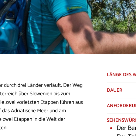
LÄNGE DES 
r durch drei Länder verläuft. Der Weg
DAUER
sterreich über Slowenien bis zum
 Die zwei vorletzten Etappen führen aus
ANFORDERU
uf das Adriatische Meer und am
e zwei Etappen in die Welt der
SEHENSWÜRD
Der Be
ten.