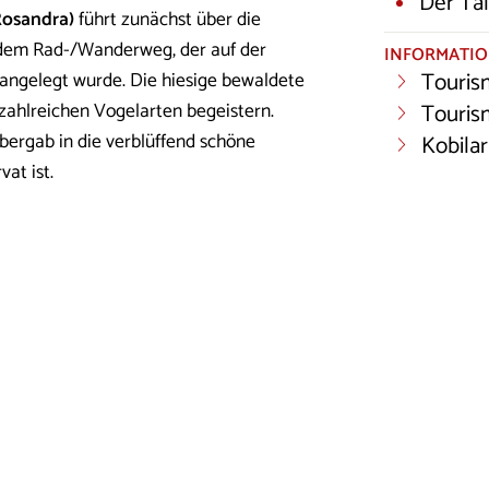
Der Tal
 Rosandra)
führt zunächst über die
f dem Rad-/Wanderweg, der auf der
INFORMATI
Touris
 angelegt wurde. Die hiesige bewaldete
Touris
 zahlreichen Vogelarten begeistern.
ergab in die verblüffend schöne
Kobilar
vat ist.