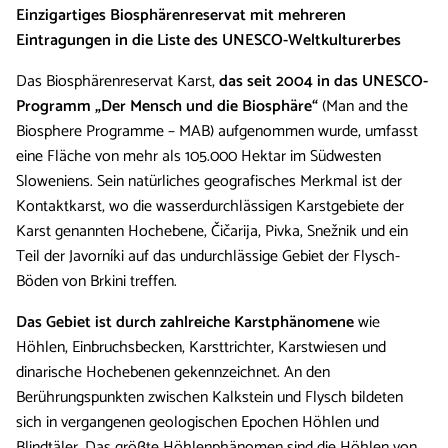
Einzigartiges Biosphärenreservat mit mehreren
Eintragungen in die Liste des UNESCO-Weltkulturerbes
Das Biosphärenreservat Karst,
das seit 2004 in das UNESCO-
Programm „Der Mensch und die Biosphäre“
(Man and the
Biosphere Programme – MAB) aufgenommen wurde, umfasst
eine Fläche von mehr als 105.000 Hektar im Südwesten
Sloweniens. Sein natürliches geografisches Merkmal ist der
Kontaktkarst, wo die wasserdurchlässigen Karstgebiete der
Karst genannten Hochebene, Čičarija, Pivka, Snežnik und ein
Teil der Javorníki auf das undurchlässige Gebiet der Flysch-
Böden von Brkini treffen.
Das Gebiet ist durch zahlreiche Karstphänomene
wie
Höhlen, Einbruchsbecken, Karsttrichter, Karstwiesen und
dinarische Hochebenen gekennzeichnet. An den
Berührungspunkten zwischen Kalkstein und Flysch bildeten
sich in vergangenen geologischen Epochen Höhlen und
Blindtäler. Das größte Höhlenphänomen sind die Höhlen von