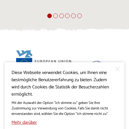
Diese Webseite verwendet Cookies, um Ihnen eine
Projekt Visitkras. Die Investition wird von der Republik
bestmögliche Benutzererfahrung zu bieten. Zudem
Slowenien und von der Europäischen Union aus dem
Europäischen Fonds für regionale Entwicklung
wird durch Cookies die Statistik der Besucherzahlen
mitfinanziert.
ermöglicht.
Mit der Auswahl der Option "ich stimme zu" geben Sie Ihre
Zustimmung zur Verwendung von Cookies. Falls Sie damit nicht
einverstanden sind, wählen Sie die Option "ich stimme nicht zu".
Mehr darüber