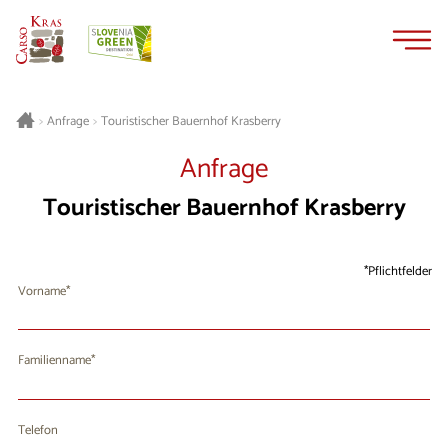
Zum
Zur
Inhalt
Navigation
springen
springen
Touristischer Bauernhof Krasberry
>
Anfrage
>
Anfrage
Touristischer Bauernhof Krasberry
Pflichtfelder
Vorname
Familienname
Telefon