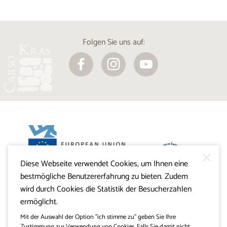
Folgen Sie uns auf:
Diese Webseite verwendet Cookies, um Ihnen eine
Projekt Visitkras. Die Investition wird von der Republik
bestmögliche Benutzererfahrung zu bieten. Zudem
Slowenien und von der Europäischen Union aus dem
Europäischen Fonds für regionale Entwicklung
wird durch Cookies die Statistik der Besucherzahlen
mitfinanziert.
ermöglicht.
Mit der Auswahl der Option "ich stimme zu" geben Sie Ihre
Zustimmung zur Verwendung von Cookies. Falls Sie damit nicht