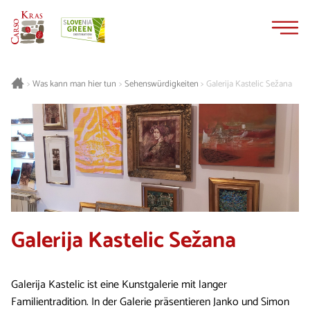
Zum
Zur
Inhalt
Navigation
springen
springen
Was kann man hier tun
Sehenswürdigkeiten
Galerija Kastelic Sežana
>
>
>
Galerija Kastelic Sežana
Galerija Kastelic ist eine Kunstgalerie mit langer
Familientradition. In der Galerie präsentieren Janko und Simon